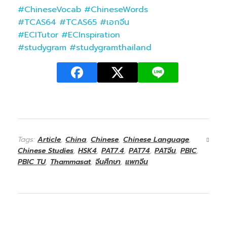
#ChineseVocab
#ChineseWords
#TCAS64
#TCAS65
#เอกจีน
#ECITutor
#ECInspiration
#studygram
#studygramthailand
Tags:
Article
,
China
,
Chinese
,
Chinese Language
,
Chinese Studies
,
HSK4
,
PAT7.4
,
PAT74
,
PATจีน
,
PBIC
,
PBIC TU
,
Thammasat
,
จีนศึกษา
,
แพทจีน