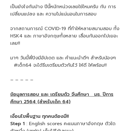
เป็นยังไงกันบ้าง ปีนี้หนักหน่วงเลยใช่ไหมครับ กับ การ
เปลี่ยนแปลง และ ความไม่แน่นอนในการสอบ
จากสถานการณ์ COVID-19 ที่ทำให้หลายสนามสอบ ทั้ง
HSK4 และ ภาษาอังกฤษทั้งหลาย เลื่อนกันออกไปเยอะ
เลย!!
มาๆ วันนี้พี่ปิงมีอัปเดต และ คำแนะนำดีๆ สำหรับน้องๆ
#เด็ก64 จะได้รีบเตรียมตัวกันไว้ ให้ดี ให้พร้อม!!
– – – – –
ข้อมูลการสอบ และ เตรียมตัว จีนศึกษา มธ. ปีการ
ศึกษา 2564 (สำหรับเด็ก 64)
เงื่อนไขพื้นฐาน ทุกคนต้องมี!!
Step 1
: English scores คะแนนภาษาอังกฤษ ตัวใด
ตัวหนึ่ง (เซฟรูป เก็บไว้ได้เลยนะ)