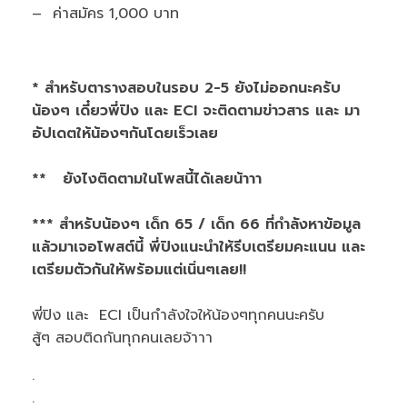
– ค่าสมัคร 1,000 บาท
* สำหรับตารางสอบในรอบ 2-5 ยังไม่ออกนะครับ
น้องๆ เดี๋ยวพี่ปิง และ ECI จะติดตามข่าวสาร และ มา
อัปเดตให้น้องๆกันโดยเร็วเลย
** ยังไงติดตามในโพสนี้ได้เลยน้าาา
*** สำหรับน้องๆ เด็ก 65 / เด็ก 66 ที่กำลังหาข้อมูล
แล้วมาเจอโพสต์นี้ พี่ปิงแนะนำให้รีบเตรียมคะแนน และ
เตรียมตัวกันให้พร้อมแต่เนิ่นๆเลย!!
พี่ปิง และ ECI เป็นกำลังใจให้น้องๆทุกคนนะครับ
สู้ๆ สอบติดกันทุกคนเลยจ้าาา
.
.