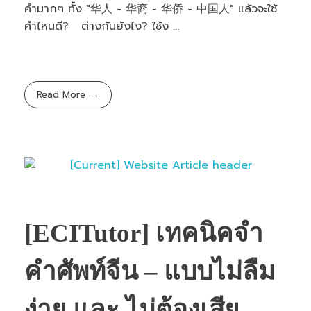
คำมากๆ ทั้ง "华人 - 华裔 - 华侨 - 中国人" แล้วจะใช้
คำไหนดี? ต่างกันยังไง? ใช้ง ...
Read More
[ECITutor] เทคนิคจำ
คำศัพท์จีน – แบบไม่ลืม
ง่าย และ ไม่ต้องเสีย