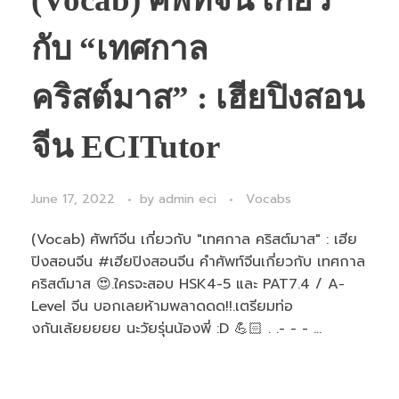
กับ “เทศกาล
คริสต์มาส” : เฮียปิงสอน
จีน ECITutor
June 17, 2022
by
admin eci
Vocabs
(Vocab) ศัพท์จีน เกี่ยวกับ "เทศกาล คริสต์มาส" : เฮีย
ปิงสอนจีน #เฮียปิงสอนจีน คำศัพท์จีนเกี่ยวกับ เทศกาล
คริสต์มาส 😍.ใครจะสอบ HSK4-5 และ PAT7.4 / A-
Level จีน บอกเลยห้ามพลาดดด!!.เตรียมท่อ
งกันเล้ยยยยย นะวัยรุ่นน้องพี่ :D 💪🏻 . .- - - ...