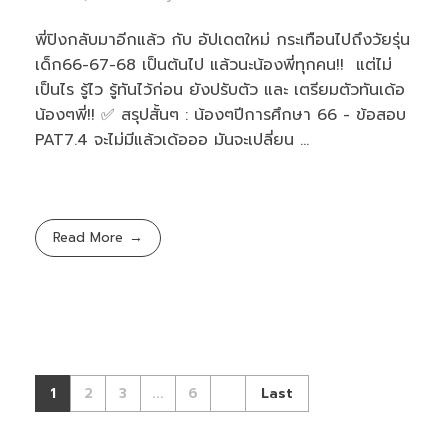
พี่ปิงกลับมาอีกแล้ว กับ อัปเดตใหม่ กระเทือนไปถึงวัยรุ่น
เด็ก66-67-68 เป็นต้นไป แล้วนะน้องพี่ทุกคน!! แต่ไม่
เป็นไร รู้ไว รู้ทันไว้ก่อน ยังปรับตัว และ เตรียมตัวทันเด้อ
น้องๆพี่!! ✅ สรุปสั้นๆ : น้องๆปีการศึกษา 66 - ข้อสอบ
PAT7.4 จะไม่มีแล้วเด้อออ มันจะเปลี่ยน ...
Read More
1
2
3
...
6
Last