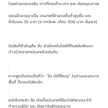
โดยค่าแรงของจีน จากที่เคยต่ำมากๆ และ ด้อยคุณภาพ
.
ตอนนี้กลายมาเป็น ประเทศที่ค่าแรงขั้นต่ำสูงขึ้น แตะ
ชั่วโมงละ 55 บาท (ราวๆวันละ เกือบ 500 บาท นั่นเอง)
.
.
.
ปัจจัยที่สำคัญคือ จีน ยังมีเทคโนโลยีที่ทันสมัยพัฒนา
ก้าวนำหลายๆประเทศไปเช่นกัน
.
.
.
หากพูดถึงประเด็นที่ว่า “จีน มีดีที่ใหญ่” ในด้านของขนาด
พื้นที่ ก็คงจะไม่ผิดนัก
.
.
แต่จริงๆแล้ว จีน ยังเป็นประเทศที่มีอะไรให้พวกเราได้
ทำความรู้จัก และ ค้นหากันอีกเยอะมาก