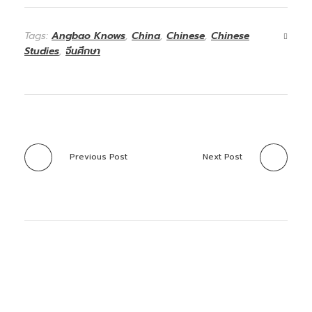
Tags:
Angbao Knows
,
China
,
Chinese
,
Chinese
Studies
,
จีนศึกษา
Previous Post
Next Post