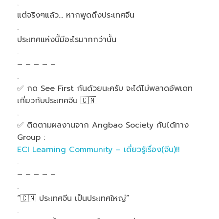
.
แต่จริงๆแล้ว… หากพูดถึงประเทศจีน
.
ประเทศแห่งนี้มีอะไรมากกว่านั้น
.
– – – – –
.
✅
กด See First กันด้วยนะครับ จะได้ไม่พลาดอัพเดท
เกี่ยวกับประเทศจีน
🇨🇳
.
✅
ติดตามผลงานจาก Angbao Society กันได้ทาง
Group :
ECI Learning Community – เดี๋ยวรู้เรื่อง(จีน)!!
.
– – – – –
.
“
🇨🇳
ประเทศจีน เป็นประเทศใหญ่”
.