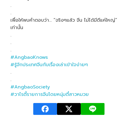
.
.
เพื่อให้พบคำตอบว่า… “จริงๆแล้ว จีน ไม่ได้มีดีแค่ใหญ่”
เท่านั้น
.
.
.
#
AngbaoKnows
#
รู้จักประเทศจีนกับเรื่องเล่าเข้าใจง่ายๆ
.
.
#
AngbaoSociety
#
วาไรตี้รายการจีนโดยหนุ่มตี๋สาวหมวย