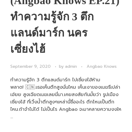
(Angbao Knows EP.21)
ทำความรู้จัก 3 ตึก
แลนด์มาร์ก นคร
เซี่ยงไฮ้
September 9, 2020
by
admin
Angbao Knows
ทำความรู้จัก 3 ตึกแลนด์มาร์ก ไปเซี่ยงไฮ้ห้าม
พลาด! 🇨🇳.เธอเห็นตึกสูงนั่นไหม เห็นเงาของเมฆรึเปล่า
เอ้ยย สูงเฉียดเมฆเลยนี่นา.เคยสงสัยกันมั้ยว่า รูปเมือง
เซี่ยงไฮ้ ที่เวิ้งน้ำตึกสูงๆเหล่านี้ชื่ออะไร ตึกไหนเป็นตึก
ไหน.ถ้าจำไม่ได้ ไม่เป็นไร Angbao จะมาคลายความงงให
...