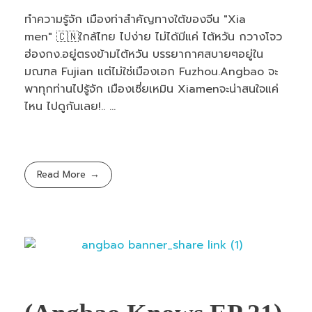
ทำความรู้จัก เมืองท่าสำคัญทางใต้ของจีน "Xia
men" 🇨🇳ใกล้ไทย ไปง่าย ไม่ได้มีแค่ ไต้หวัน กวางโจว
ฮ่องกง.อยู่ตรงข้ามไต้หวัน บรรยากาศสบายๆอยู่ใน
มณฑล Fujian แต่ไม่ใช่เมืองเอก Fuzhou.Angbao จะ
พาทุกท่านไปรู้จัก เมืองเซี่ยเหมิน Xiamenจะน่าสนใจแค่
ไหน ไปดูกันเลย!.. ...
Read More