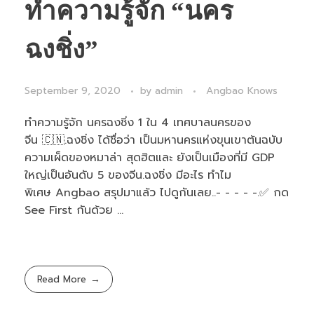
ทำความรู้จัก “นคร
ฉงชิ่ง”
September 9, 2020
by
admin
Angbao Knows
ทำความรู้จัก นครฉงชิ่ง 1 ใน 4 เทศบาลนครของ
จีน 🇨🇳.ฉงชิ่ง ได้ชื่อว่า เป็นมหานครแห่งขุนเขาต้นฉบับ
ความเผ็ดของหมาล่า สุดฮิตและ ยังเป็นเมืองที่มี GDP
ใหญ่เป็นอันดับ 5 ของจีน.ฉงชิ่ง มีอะไร ทำไม
พิเศษ Angbao สรุปมาแล้ว ไปดูกันเลย..- - - - -.✅ กด
See First กันด้วย ...
Read More