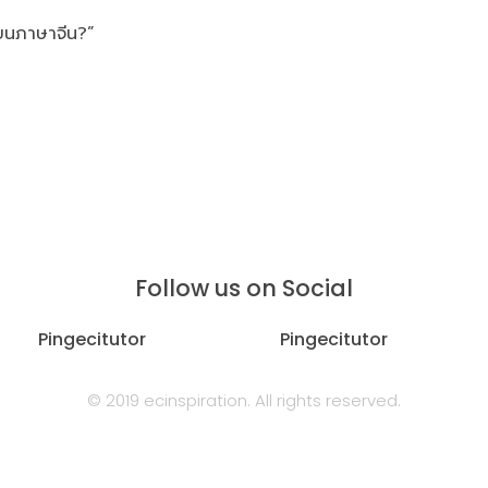
ียนภาษาจีน?”
Follow us on Social
Pingecitutor
Pingecitutor
© 2019 ecinspiration. All rights reserved.