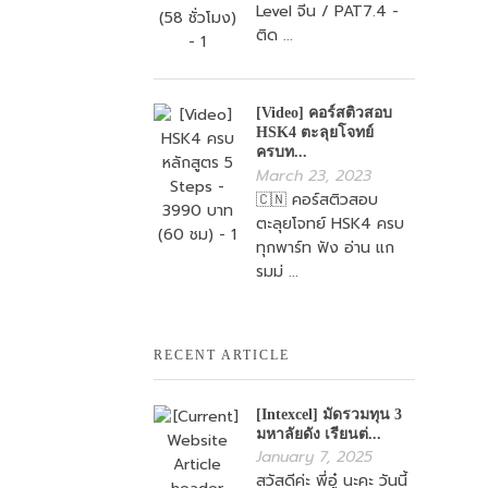
Level จีน / PAT7.4 -
ติด ...
[Video] คอร์สติวสอบ
HSK4 ตะลุยโจทย์
ครบท...
March 23, 2023
🇨🇳 คอร์สติวสอบ
ตะลุยโจทย์ HSK4 ครบ
ทุกพาร์ท ฟัง อ่าน แก
รมม่ ...
RECENT ARTICLE
[Intexcel] มัดรวมทุน 3
มหาลัยดัง เรียนต่...
January 7, 2025
สวัสดีค่ะ พี่อู๋ นะคะ วันนี้