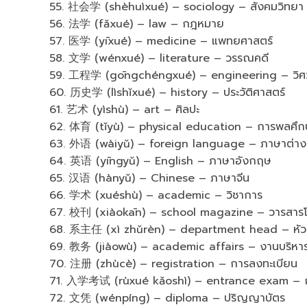
55. 社会学 (shèhuìxué) – sociology – สังคมวิทยา
56. 法学 (fǎxué) – law – กฎหมาย
57. 医学 (yīxué) – medicine – แพทยศาสตร์
58. 文学 (wénxué) – literature – วรรณคดี
59. 工程学 (gōngchéngxué) – engineering – วิศ
60. 历史学 (lìshǐxué) – history – ประวัติศาสตร์
61. 艺术 (yìshù) – art – ศิลปะ
62. 体育 (tǐyù) – physical education – การพลศึก
63. 外语 (wàiyǔ) – foreign language – ภาษาต่าง
64. 英语 (yīngyǔ) – English – ภาษาอังกฤษ
65. 汉语 (hànyǔ) – Chinese – ภาษาจีน
66. 学术 (xuéshù) – academic – วิชาการ
67. 校刊 (xiàokān) – school magazine – วารสารโ
68. 系主任 (xì zhǔrèn) – department head – หัวห
69. 教务 (jiàowù) – academic affairs – งานบริหาร
70. 注册 (zhùcè) – registration – การลงทะเบียน
71. 入学考试 (rùxué kǎoshì) – entrance exam – ก
72. 文凭 (wénpíng) – diploma – ปริญญาบัตร