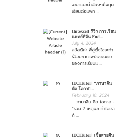
จะมาแนะนำน้องๆถึงทุน
เรียนต่อแพท ...
[Intexcel] รีวิว การเรียน
แพทย์ที่จีน Fud...
July 4, 2024
สวัสดีค่ะ พี่อู๋ตั้งใจจะทำ
รีวิวมหากาพย์เลยนะคะ
ของการเรียนแ ...
[ECITutor] “ภาษาจีน
คือ โอกาส̶...
February 18, 2024
ภาษาจีน คือ โอกาส -
“รวม 7 เหตุผล ทำไมเรา
ถึ ...
[ECITutor] เชื้อสายจีน