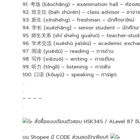
91. 考场 (kǎochǎng) – examination hall – ห้องส
92. 班主任 (bān zhǔrèn) – class advisor – อาจารย์
93. 新生 (xīnshēng) – freshman – นักศึกษาใหม่
94. 学长 (xuézhǎng) – senior student – นักศึกษารุ
95. 师生关系 (shī shēng guānxì) – teacher-student 
96. 学术交流 (xuéshù jiāoliú) – academic exchan
97. 阅读 (yuèdú) – reading – การอ่าน
98. 写作 (xiězuò) – writing – การเขียน
99. 听力 (tīnglì) – listening – การฟัง
100. 口语 (kǒuyǔ) – speaking – การพูด
.
.
– – – –
.
.
สั่งซื้อแบบเรียนตัวสอบ HSK345 / ALevel 87 จีน
.
บน Shopee มี CODE ส่วนลดอีกเพียบ!!