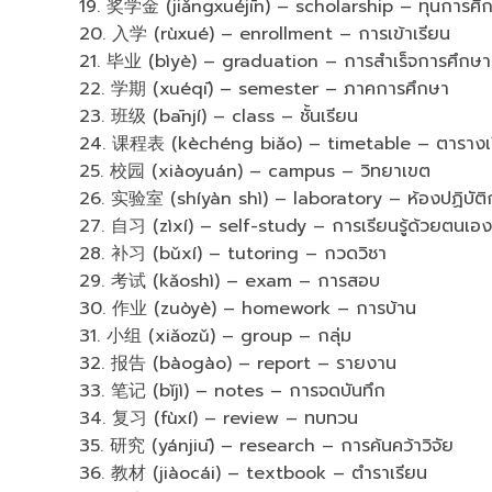
19. 奖学金 (jiǎngxuéjīn) – scholarship – ทุนการศึ
20. 入学 (rùxué) – enrollment – การเข้าเรียน
21. 毕业 (bìyè) – graduation – การสำเร็จการศึกษา
22. 学期 (xuéqī) – semester – ภาคการศึกษา
23. 班级 (bānjí) – class – ชั้นเรียน
24. 课程表 (kèchéng biǎo) – timetable – ตารางเ
25. 校园 (xiàoyuán) – campus – วิทยาเขต
26. 实验室 (shíyàn shì) – laboratory – ห้องปฏิบัติ
27. 自习 (zìxí) – self-study – การเรียนรู้ด้วยตนเอง
28. 补习 (bǔxí) – tutoring – กวดวิชา
29. 考试 (kǎoshì) – exam – การสอบ
30. 作业 (zuòyè) – homework – การบ้าน
31. 小组 (xiǎozǔ) – group – กลุ่ม
32. 报告 (bàogào) – report – รายงาน
33. 笔记 (bǐjì) – notes – การจดบันทึก
34. 复习 (fùxí) – review – ทบทวน
35. 研究 (yánjiū) – research – การค้นคว้าวิจัย
36. 教材 (jiàocái) – textbook – ตำราเรียน