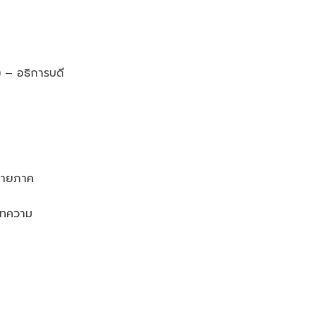
า
 – อธิการบดี
ลายภาค
บทความ