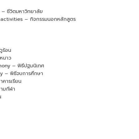
 ชีวิตมหาวิทยาลัย
ctivities – กิจกรรมนอกหลักสูตร
ูร้อน
ูหนาว
ony – พิธีปฐมนิเทศ
 – พิธีจบการศึกษา
าคารเรียน
ามกีฬา
น