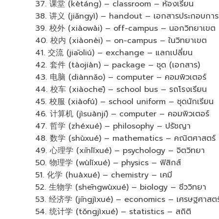
37. 课堂 (kètáng) – classroom – ห้องเรียน
38. 讲义 (jiǎngyì) – handout – เอกสารประกอบกา
39. 校外 (xiàowài) – off-campus – นอกวิทยาเขต
40. 校内 (xiàonèi) – on-campus – ในวิทยาเขต
41. 交流 (jiāoliú) – exchange – แลกเปลี่ยน
42. 套件 (tàojiàn) – package – ชุด (เอกสาร)
43. 电脑 (diànnǎo) – computer – คอมพิวเตอร์
44. 校车 (xiàochē) – school bus – รถโรงเรียน
45. 校服 (xiàofú) – school uniform – ชุดนักเรียน
46. 计算机 (jìsuànjī) – computer – คอมพิวเตอร์
47. 哲学 (zhéxué) – philosophy – ปรัชญา
48. 数学 (shùxué) – mathematics – คณิตศาสตร์
49. 心理学 (xīnlǐxué) – psychology – จิตวิทยา
50. 物理学 (wùlǐxué) – physics – ฟิสิกส์
51. 化学 (huàxué) – chemistry – เคมี
52. 生物学 (shēngwùxué) – biology – ชีววิทยา
53. 经济学 (jīngjìxué) – economics – เศรษฐศาสตร
54. 统计学 (tǒngjìxué) – statistics – สถิติ