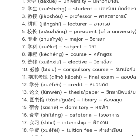
1. 大学 (dàxué) – university – มหาวิทยาลัย
2. 学生 (xuéshēng) – student – นักเรียน นักศึกษ
3. 教授 (jiàoshòu) – professor – ศาสตราจารย์
4. 讲师 (jiǎngshī) – lecturer – อาจารย์
5. 校长 (xiàozhǎng) – president (of a university)
6. 专业 (zhuānyè) – major – วิชาเอก
7. 学科 (xuékē) – subject – วิชา
8. 课程 (kèchéng) – course – หลักสูตร
9. 选修 (xuǎnxiū) – elective – วิชาเลือก
10. 必修 (bìxiū) – compulsory course – วิชาบังคับ
11. 期末考试 (qīmò kǎoshì) – final exam – สอบป
12. 学分 (xuéfēn) – credit – หน่วยกิต
13. 论文 (lùnwén) – thesis/paper – วิทยานิพนธ์/
14. 图书馆 (túshūguǎn) – library – ห้องสมุด
15. 宿舍 (sùshè) – dormitory – หอพัก
16. 食堂 (shítáng) – cafeteria – โรงอาหาร
17. 实习 (shíxí) – internship – ฝึกงาน
18. 学费 (xuéfèi) – tuition fee – ค่าเล่าเรียน