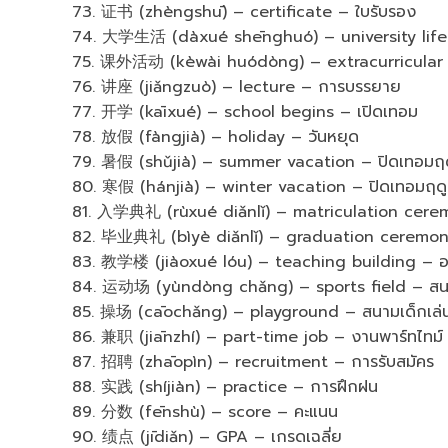
73. 证书 (zhèngshū) – certificate – ใบรับรอง
74. 大学生活 (dàxué shēnghuó) – university life –
75. 课外活动 (kèwài huódòng) – extracurricular a
76. 讲座 (jiǎngzuò) – lecture – การบรรยาย
77. 开学 (kāixué) – school begins – เปิดเทอม
78. 放假 (fàngjià) – holiday – วันหยุด
79. 暑假 (shǔjià) – summer vacation – ปิดเทอมฤด
80. 寒假 (hánjià) – winter vacation – ปิดเทอมฤด
81. 入学典礼 (rùxué diǎnlǐ) – matriculation cerem
82. 毕业典礼 (bìyè diǎnlǐ) – graduation ceremony
83. 教学楼 (jiàoxué lóu) – teaching building – อ
84. 运动场 (yùndòng chǎng) – sports field – สน
85. 操场 (cāochǎng) – playground – สนามเด็กเล่
86. 兼职 (jiānzhí) – part-time job – งานพาร์ทไทม์
87. 招聘 (zhāopìn) – recruitment – การรับสมัคร
88. 实践 (shíjiàn) – practice – การฝึกฝน
89. 分数 (fēnshù) – score – คะแนน
90. 绩点 (jīdiǎn) – GPA – เกรดเฉลี่ย