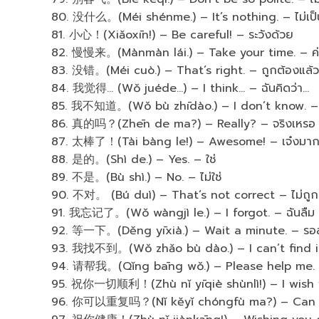
80. 没什么。(Méi shénme.) – It’s nothing. – ไม่เป็
81. 小心！(Xiǎoxīn!) – Be careful! – ระวังด้วย
82. 慢慢来。(Mànmàn lái.) – Take your time. – ค
83. 没错。(Méi cuò.) – That’s right. – ถูกต้องแล้ว
84. 我觉得… (Wǒ juéde…) – I think… – ฉันคิดว่า…
85. 我不知道。(Wǒ bù zhīdào.) – I don’t know. – ฉัน
86. 真的吗？(Zhēn de ma?) – Really? – จริงเหรอ
87. 太棒了！(Tài bàng le!) – Awesome! – เจ๋งมา
88. 是的。(Shì de.) – Yes. – ใช่
89. 不是。(Bù shì.) – No. – ไม่ใช่
90. 不对。 (Bú duì) – That’s not correct – ไม่ถูก
91. 我忘记了。(Wǒ wàngjì le.) – I forgot. – ฉันลืม
92. 等一下。(Děng yīxià.) – Wait a minute. – รอสั
93. 我找不到。(Wǒ zhǎo bù dào.) – I can’t find it.
94. 请帮我。(Qǐng bāng wǒ.) – Please help me. –
95. 祝你一切顺利！(Zhù nǐ yīqiè shùnlì!) – I wish you
96. 你可以重复吗？(Nǐ kěyǐ chóngfù ma?) – Can you 