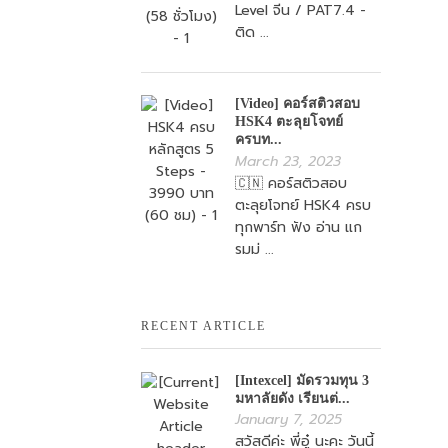
Level จีน / PAT7.4 -
ติด ...
[Video] คอร์สติวสอบ
HSK4 ตะลุยโจทย์
ครบท...
March 23, 2023
🇨🇳 คอร์สติวสอบ
ตะลุยโจทย์ HSK4 ครบ
ทุกพาร์ท ฟัง อ่าน แก
รมม่ ...
RECENT ARTICLE
[Intexcel] มัดรวมทุน 3
มหาลัยดัง เรียนต่...
January 7, 2025
สวัสดีค่ะ พี่อู๋ นะคะ วันนี้