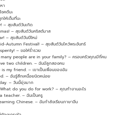
ญหา
ชคดีนะ
้เต็มที่นะ
 สุขสันต์วันเกิด
! – สุขสันต์วันคริสต์มาส
 สุขสันต์วันปีใหม่
tumn Festival! – สุขสันต์วันไหว้พระจันทร์
erity! – ขอให้ร่ำรวย
ny people are in your family? – ครอบครัวคุณมีกี่คน
 two children. – ฉันมีลูกสองคน
y friend. – เขาเป็นเพื่อนของฉัน
– ฉันรู้สึกเหนื่อยนิดหน่อย
 – วันนี้ยุ่งมาก
at do you do for work? – คุณทำงานอะไร
eacher. – ฉันเป็นครู
ning Chinese. – ฉันกำลังเรียนภาษาจีน
่ต้องเกรงใจ