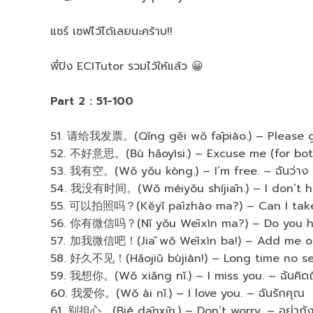
แชร์ เซฟไว้ได้เลยนะคร้าบ!!
พี่ปิง ECITutor รวมไว้ให้แล้ว 😀
Part 2 : 51-100
51. 请给我发票。(Qǐng gěi wǒ fāpiào.) – Please giv
52. 不好意思。(Bù hǎoyìsi.) – Excuse me (for bothe
53. 我有空。(Wǒ yǒu kòng.) – I’m free. – ฉันว่าง
54. 我没有时间。(Wǒ méiyǒu shíjiān.) – I don’t have
55. 可以拍照吗？(Kěyǐ pāizhào ma?) – Can I take a
56. 你有微信吗？(Nǐ yǒu Wēixìn ma?) – Do you h
57. 加我微信吧！(Jiā wǒ Wēixìn ba!) – Add me on 
58. 好久不见！(Hǎojiǔ bùjiàn!) – Long time no see!
59. 我想你。(Wǒ xiǎng nǐ.) – I miss you. – ฉันคิด
60. 我爱你。(Wǒ ài nǐ.) – I love you. – ฉันรักคุณ
61. 别担心。(Bié dānxīn.) – Don’t worry. – อย่ากั