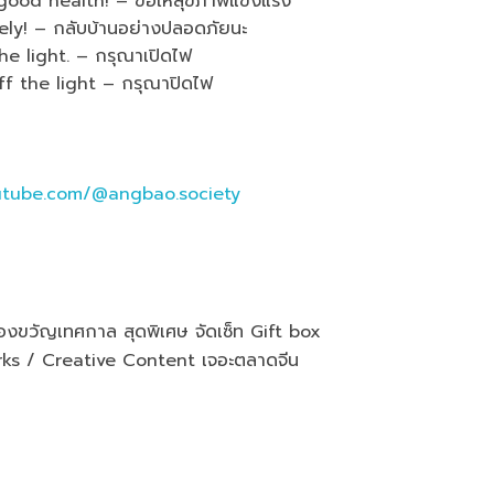
od health! – ขอให้สุขภาพแข็งแรง
y! – กลับบ้านอย่างปลอดภัยนะ
 light. – กรุณาเปิดไฟ
 the light – กรุณาปิดไฟ
tube.com/@angbao.society
งขวัญเทศกาล สุดพิเศษ จัดเซ็ท Gift box
s / Creative Content เจอะตลาดจีน