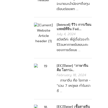
จะมาแนะนำน้องๆถึงทุน
เรียนต่อแพท ...
[Intexcel] รีวิว การเรียน
แพทย์ที่จีน Fud...
July 4, 2024
สวัสดีค่ะ พี่อู๋ตั้งใจจะทำ
รีวิวมหากาพย์เลยนะคะ
ของการเรียนแ ...
[ECITutor] “ภาษาจีน
คือ โอกาส̶...
February 18, 2024
ภาษาจีน คือ โอกาส -
“รวม 7 เหตุผล ทำไมเรา
ถึ ...
[ECITutor] เชื้อสายจีน