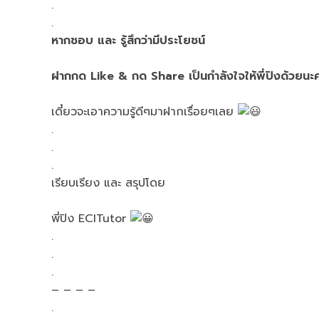
.
.
หากชอบ และ รู้สึกว่ามีประโยชน์
ฝากกด Like & กด Share เป็นกำลังใจให้พี่ปิงด้วยนะ
เดี๋ยวจะเอาความรู้ดีๆมาฝากเรื่อยๆเลย
.
.
.
เรียบเรียง และ สรุปโดย
พี่ปิง ECITutor
.
.
.
– – – –
.