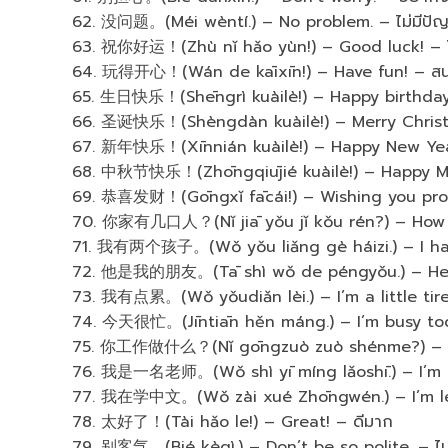
62. 没问题。(Méi wèntí.) – No problem. – ไม่มีปั
63. 祝你好运！(Zhù nǐ hǎo yùn!) – Good luck! – โ
64. 玩得开心！(Wán de kāixīn!) – Have fun! – สนุกให
65. 生日快乐！(Shēngrì kuàilè!) – Happy birthday! –
66. 圣诞快乐！(Shèngdàn kuàilè!) – Merry Christmas
67. 新年快乐！(Xīnnián kuàilè!) – Happy New Year! –
68. 中秋节快乐！(Zhōngqiūjié kuàilè!) – Happy Mid-Au
69. 恭喜发财！(Gōngxǐ fācái!) – Wishing you prosp
70. 你家有几口人？(Nǐ jiā yǒu jǐ kǒu rén?) – How ma
71. 我有两个孩子。(Wǒ yǒu liǎng gè háizi.) – I have
72. 他是我的朋友。(Tā shì wǒ de péngyǒu.) – He is m
73. 我有点累。(Wǒ yǒudiǎn lèi.) – I’m a little tired. 
74. 今天很忙。(Jīntiān hěn máng.) – I’m busy today.
75. 你工作做什么？(Nǐ gōngzuò zuò shénme?) – Wh
76. 我是一名老师。(Wǒ shì yī míng lǎoshī.) – I’m a t
77. 我在学中文。(Wǒ zài xué Zhōngwén.) – I’m lear
78. 太好了！(Tài hǎo le!) – Great! – ดีมาก
79. 别客气。(Bié kèqì.) – Don’t be so polite. – ไม