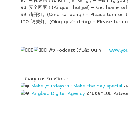
97. 祝你健康！(Zhù nǐ jiànkāng!) – Wishing you go
98. 安全回家！(Ānquán huí jiā!) – Get home safel
99. 请开灯。(Qǐng kāi dēng.) – Please turn on the
100. 请关灯。(Qǐng guān dēng) – Please turn off
.
.
.
ฟัง Podcast ได้แล้ว บน YT :
www.you
.
.
.
สนับสนุนการเรียนรู้โดย :
Make.yourdaysth : Make the day special
ขอ
Angbao Digital Agency
งานออกแบบ Artwork
.
.
– – – –
.