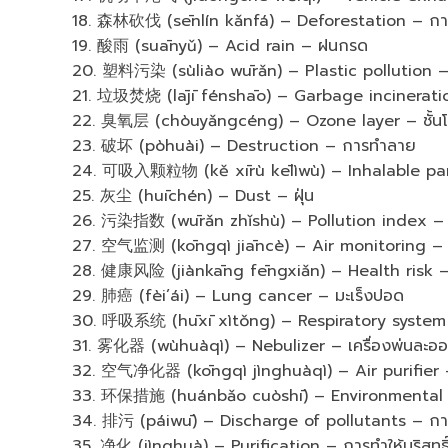
18. 森林砍伐 (sēnlín kǎnfá) – Deforestation – การ
19. 酸雨 (suānyǔ) – Acid rain – ฝนกรด
20. 塑料污染 (sùliào wūrǎn) – Plastic pollution 
21. 垃圾焚烧 (lājī fénshāo) – Garbage incinerati
22. 臭氧层 (chòuyǎngcéng) – Ozone layer – ชั้น
23. 破坏 (pòhuài) – Destruction – การทำลาย
24. 可吸入颗粒物 (kě xīrù kēlìwù) – Inhalable particl
25. 灰尘 (huīchén) – Dust – ฝุ่น
26. 污染指数 (wūrǎn zhǐshù) – Pollution index – ด
27. 空气监测 (kōngqì jiāncè) – Air monitoring 
28. 健康风险 (jiànkāng fēngxiǎn) – Health risk – 
29. 肺癌 (fèi’ái) – Lung cancer – มะเร็งปอด
30. 呼吸系统 (hūxī xìtǒng) – Respiratory system 
31. 雾化器 (wùhuàqì) – Nebulizer – เครื่องพ่นละอ
32. 空气净化器 (kōngqì jìnghuàqì) – Air purifier 
33. 环保措施 (huánbǎo cuòshī) – Environmental p
34. 排污 (páiwū) – Discharge of pollutants – ก
35. 净化 (jìnghuà) – Purification – การทำให้บริสุทธิ