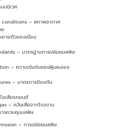
บบนิเวศ
l conditions – สภาพอากาศ
าย
ยายตัวของเมือง
ndards – มาตรฐานการปล่อยมลพิษ
on – ความเข้มข้นของฝุ่นละออง
res – มาตรการป้องกัน
อเสียรถยนต์
as – ควันเสียจากโรงงาน
การควบคุมมลพิษ
ission – การปล่อยมลพิษ