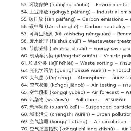
53. 环境保护 (huánjìng bǎohù) – Environmental pro
54. 工业排放 (gōngyè páifàng) – Industrial emis
55. 碳排放 (tàn páifàng) – Carbon emissions – 
56. 碳中和 (tàn zhōnghé) – Carbon neutrality –
57. 可再生能源 (kě zàishēng néngyuán) – Renewab
58. 废水处理 (fèishuǐ chǔlǐ) – Wastewater treatme
59. 节能减排 (jiénéng jiǎnpái) – Energy saving a
60. 机动车污染 (jīdòngchē wūrǎn) – Vehicle poll
61. 垃圾分类 (lājī fēnlèi) – Waste sorting – การ
62. 光化学污染 (guānghuàxué wūrǎn) – Photochemi
63. 大气层 (dàqìcéng) – Atmosphere – ชั้นบรรย
64. 空气检测 (kōngqì jiǎncè) – Air testing – ก
65. 空气预报 (kōngqì yùbào) – Air forecast – พ
66. 污染物 (wūrǎnwù) – Pollutants – สารมลพิษ
67. 悬浮颗粒 (xuánfú kēlì) – Suspended particle
68. 城市污染 (chéngshì wūrǎn) – Urban pollution
69. 空气流通 (kōngqì liútōng) – Air circulation 
70. 空气质量指数 (kōngqì zhìliàng zhǐshù) – Air Qu