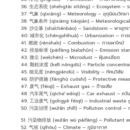
36. 生态系统 (shēngtài xìtǒng) – Ecosystem – ระ
37. 气象 (qìxiàng) – Meteorology – อุตุนิยมวิทยา
38. 气象条件 (qìxiàng tiáojiàn) – Meteorologica
39. 沙尘暴 (shāchénbào) – Sandstorm – พายุทร
40. 城市化 (chéngshìhuà) – Urbanization – การข
41. 燃烧 (ránshāo) – Combustion – การเผาไหม้
42. 排放标准 (páifàng biāozhǔn) – Emission sta
43. 微尘 (wēichén) – Microdust – ฝุ่นละเอียด
44. 颗粒浓度 (kēlì nóngdù) – Particle concentrati
45. 能见度 (néngjiàndù) – Visibility – ทัศนวิสัย
46. 防护措施 (fánghù cuòshī) – Protective measu
47. 废气 (fèiqì) – Exhaust gas – ก๊าซเสีย
48. 汽车尾气 (qìchē wěiqì) – Car exhaust – ควันไ
49. 工业废气 (gōngyè fèiqì) – Industrial waste g
50. 污染治理 (wūrǎn zhìlǐ) – Pollution control – 
51. 污染物排放 (wūrǎn wù páifàng) – Pollutant em
52. 气候 (qìhòu) – Climate – ภูมิอากาศ