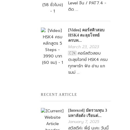
Level จีน / PAT7.4 -
ติด ...
[Video] คอร์สติวสอบ
HSK4 ตะลุยโจทย์
ครบท...
March 23, 2023
🇨🇳 คอร์สติวสอบ
ตะลุยโจทย์ HSK4 ครบ
ทุกพาร์ท ฟัง อ่าน แก
รมม่ ...
RECENT ARTICLE
[Intexcel] มัดรวมทุน 3
มหาลัยดัง เรียนต่...
January 7, 2025
สวัสดีค่ะ พี่อู๋ นะคะ วันนี้