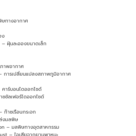
พิษทางอากาศ
อง
– ฝุ่นละอองขนาดเล็ก
ุณภาพอากาศ
การเปลี่ยนแปลงสภาพภูมิอากาศ
คาร์บอนไดออกไซด์
ซซัลเฟอร์ไดออกไซด์
ก๊าซเรือนกระจก
ล่งมลพิษ
on – มลพิษทางอุตสาหกรรม
st – ไอเสียจากยานพาหนะ