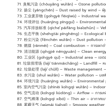
71. 臭氧污染 (chòuyǎng wūrǎn) – Ozone pollutio
72. 扬尘 (yángchén) – Dust raised by wind – ฝุ่นท
73. 工业废弃物 (gōngyè fèiqìwù) – Industrial wa
74. 环境评估 (huánjìng pínggū) – Environmental a
75. 汽车排放标准 (qìchē páifàng biāozhǔn) – Vehi
76. 生态平衡 (shēngtài pínghéng) – Ecological b
77. 粉尘污染 (fěnchén wūrǎn) – Dust pollution – 
78. 燃煤 (ránméi) – Coal combustion – การเผาถ่
79. 清洁能源 (qīngjié néngyuán) – Clean energy
80. 工业区 (gōngyè qū) – Industrial area – เขต
81. 垃圾填埋场 (lājī tiánmáichǎng) – Landfill – ห
82. 垃圾处理 (lājī chǔlǐ) – Waste management –
83. 水污染 (shuǐ wūrǎn) – Water pollution – มลพ
84. 环境污染 (huánjìng wūrǎn) – Environmental po
85. 室内空气污染 (shìnèi kōngqì wūrǎn) – Indoor a
86. 空气流动 (kōngqì liúdòng) – Airflow – การเคล
87. 空气稀薄 (kōngqì xībó) – Thin air – อากาศเบ
88. 雾霾天气 (wùmái tiānqì) – Smoggy weather