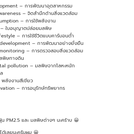
lopment – การพัฒนาอุตสาหกรรม
eness – จิตสำนึกด้านสิ่งแวดล้อม
mption – การใช้พลังงาน
– ใบอนุญาตปล่อยมลพิษ
tyle – การใช้ชีวิตแบบคาร์บอนต่ำ
evelopment – การพัฒนาอย่างยั่งยืน
onitoring – การตรวจสอบสิ่งแวดล้อม
ลพิษทางดิน
 pollution – มลพิษจากโลหะหนัก
ิล
ลังงานสีเขียว
tion – การอนุรักษ์ทรัพยากร
บฝุ่น PM2.5 และ มลพิษต่างๆ นะคร้าบ 😀
นได้เลยนะครับผม 😀