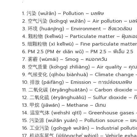
.
1. 污染 (wūrǎn) – Pollution – มลพิษ
2. 空气污染 (kōngqì wūrǎn) – Air pollution – มล
3. 环境 (huánjìng) – Environment – สิ่งแวดล้อม
4. 颗粒物 (kēlìwù) – Particulate matter – ฝุ่นละอ
5. 细颗粒物 (xì kēlìwù) – Fine particulate matter 
6. PM 2.5 (PM èr diǎn wǔ) – PM 2.5 – พีเอ็ม 2.5
7. 雾霾 (wùmái) – Smog – หมอกควัน
8. 空气质量 (kōngqì zhìliàng) – Air quality – ค
9. 气候变化 (qìhòu biànhuà) – Climate change – 
10. 排放 (páifàng) – Emission – การปล่อยมลพิษ
11. 二氧化碳 (èryǎnghuàtàn) – Carbon dioxide – 
12. 二氧化硫 (èryǎnghuàliú) – Sulfur dioxide – ก๊า
13. 甲烷 (jiǎwán) – Methane – มีเทน
14. 温室气体 (wēnshì qìtǐ) – Greenhouse gases – 
15. 污染源 (wūrǎn yuán) – Pollution source – แห
16. 工业污染 (gōngyè wūrǎn) – Industrial polluti
17. 机动车尾气 (jīdòngchē wěiqì) – Vehicle exhau