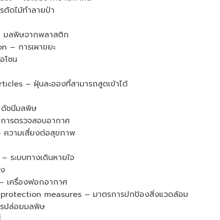
ตัดไม้ทำลายป่า
– มลพิษจากพลาสติก
on – การเผาขยะ
โอโซน
es – ฝุ่นละอองที่สามารถสูดเข้าได้
ัชนีมลพิษ
– การตรวจสอบอากาศ
ความเสี่ยงต่อสุขภาพ
– ระบบทางเดินหายใจ
อง
– เครื่องฟอกอากาศ
rotection measures – มาตรการปกป้องสิ่งแวดล้อม
ารปล่อยมลพิษ
์