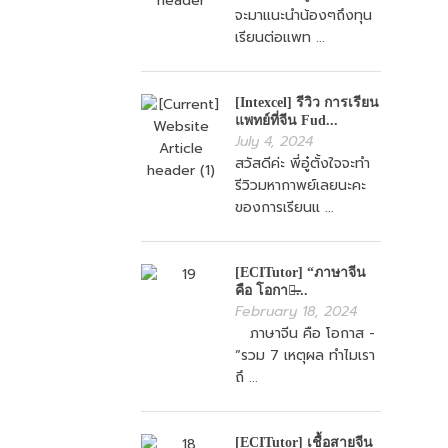
จะมาแนะนำน้องๆถึงทุน
เรียนต่อแพท ...
[Intexcel] รีวิว การเรียน
แพทย์ที่จีน Fud...
July 4, 2024
สวัสดีค่ะ พี่อู๋ตั้งใจจะทำ
รีวิวมหากาพย์เลยนะคะ
ของการเรียนแ ...
[ECITutor] “ภาษาจีน
คือ โอกาส̶...
February 18, 2024
ภาษาจีน คือ โอกาส -
“รวม 7 เหตุผล ทำไมเรา
ถึ ...
[ECITutor] เชื้อสายจีน